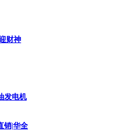
 迎财神
油发电机
直销|华全