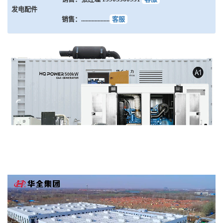
发电配件
销售：...................
客服